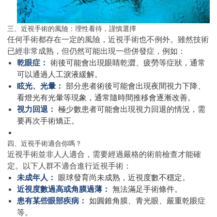
三、近視手術的風險：理性看待，謹慎選擇
任何手術都存在一定的風險，近視手術也不例外。雖然技術
已經非常成熟，但仍然可能出現一些併發症，例如：
乾眼症：
術後可能會出現眼睛乾澀、疲勞等症狀，通常
可以通過人工淚液緩解。
眩光、光暈：
部分患者術後可能會出現夜間視力下降、
看燈光有光暈等現象，通常隨時間推移會逐漸改善。
視力回退：
極少數患者可能會出現視力回退的情況，需
要再次手術矯正。
四、近視手術適合你嗎？
近視手術並非人人適合，需要經過嚴格的術前檢查才能確
定。以下人群不適合進行近視手術：
未成年人：
眼球發育尚未成熟，近視度數不穩定。
近視度數過高或角膜過薄：
無法滿足手術條件。
患有某些眼部疾病：
如圓錐角膜、青光眼、嚴重乾眼症
等。