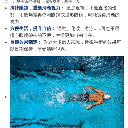
二、近視手術的優勢：清晰視界，觸手可及
摘掉眼鏡，重獲清晰視力：
這是近視手術最直接的優
勢，術後無需再依賴眼鏡或隱形眼鏡，就能獲得清晰的
視力。
方便生活，提升自信：
運動、化妝、游泳……再也不用
擔心眼鏡帶來的不便，生活更加自由自在。
長期效果穩定：
對於大多數人來說，近視手術的效果可
以長期保持，享受清晰視界。