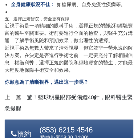
全身健康狀況不佳：
如糖尿病、自身免疫性疾病等。
五、選擇正規醫院，安全更有保障
近視手術是一項精細的眼科手術，選擇正規的醫院和經驗豐
富的醫生至關重要。術前要進行全面的檢查，與醫生充分溝
通，了解手術風險和預期效果，做出理性的選擇。
近視手術為無數人帶來了清晰視界，但它並非一勞永逸的解
決方案。在決定是否進行手術之前，一定要充分了解相關信
息，權衡利弊，選擇正規的醫院和經驗豐富的醫生，才能最
大程度地保障手術安全和效果。
你願意為了清晰視界，邁出這一步嗎？
上一篇：
驚！籃球明星眼部受傷縫40針，眼科醫生緊
急提醒……
下一篇：
珠海希瑪林順潮眼科醫院恭賀林順潮教授及
(853) 6215 4546
預約
超20位中國眼科專家入選第二屆「亞太眼科百強榜」
(聯絡時間08:30-24:00)