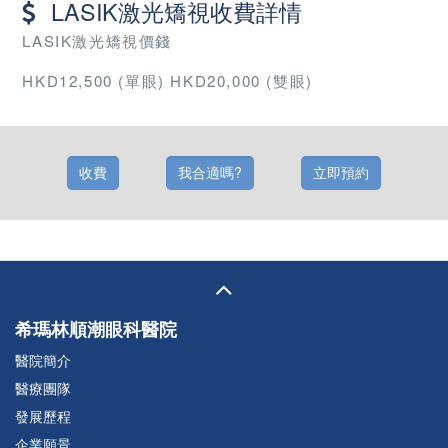
LASIK激光矯視收費詳情
LASIK激光矯視價錢
HKD12,500 (單眼) HKD20,000 (雙眼)
收費
我合適嗎?
立即預約
希瑪林順潮眼科醫院
醫院簡介
醫療團隊
發展歷程
企業願景